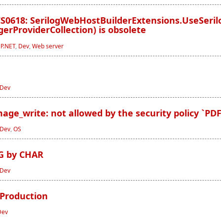
 CS0618: SerilogWebHostBuilderExtensions.UseSeri
gerProviderCollection) is obsolete
P.NET
,
Dev
,
Web server
Dev
age_write: not allowed by the security policy `PDF
Dev
,
OS
G by CHAR
Dev
 Production
Dev