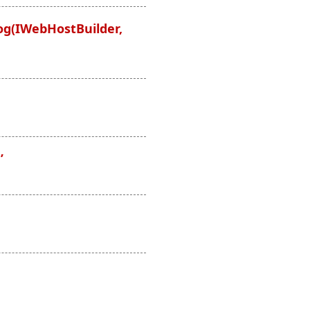
log(IWebHostBuilder,
’