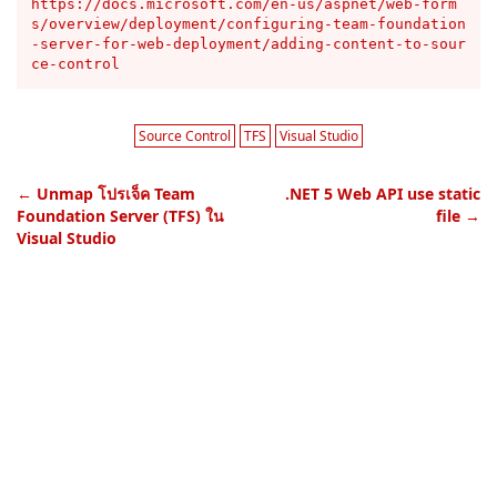
https://docs.microsoft.com/en-us/aspnet/web-form
s/overview/deployment/configuring-team-foundation
-server-for-web-deployment/adding-content-to-sour
ce-control
Source Control
TFS
Visual Studio
←
Unmap โปรเจ็ค Team
.NET 5 Web API use static
Foundation Server (TFS) ใน
file
→
Visual Studio