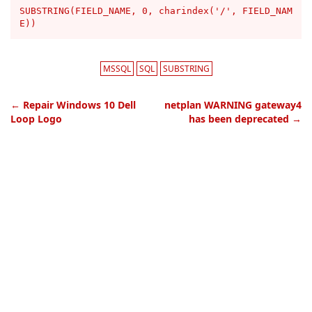
SUBSTRING(FIELD_NAME, 0, charindex('/', FIELD_NAM
E))
MSSQL
SQL
SUBSTRING
←
Repair Windows 10 Dell
netplan WARNING gateway4
Loop Logo
has been deprecated
→