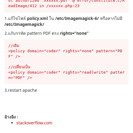
ot authorized `xxxxxx.pdf' @ error/constitute.c/R
eadImage/412 in /xxxxxx.php:23
1.แก้ไขไฟล์
policy.xml
ใน
/etc/Imagemagick-6/
หรือหากไม่มี
/etc/Imagemagick/
2.แก้บรรทัด pattern PDF ตรง
rights=”none”
//เดิม

<policy domain="coder" rights="none" pattern="PD
F" />

//เปลี่ยนเป็น

<policy domain="coder" rights="read|write" patter
n="PDF" />
3.restart apache
อ้างอิง :
stackoverflow.com