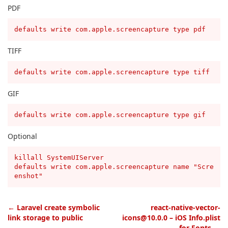
PDF
defaults write com.apple.screencapture type pdf
TIFF
defaults write com.apple.screencapture type tiff
GIF
defaults write com.apple.screencapture type gif
Optional
killall SystemUIServer

defaults write com.apple.screencapture name "Scre
←
Laravel create symbolic
react-native-vector-
link storage to public
icons@10.0.0 – iOS Info.plist
for Fonts
→