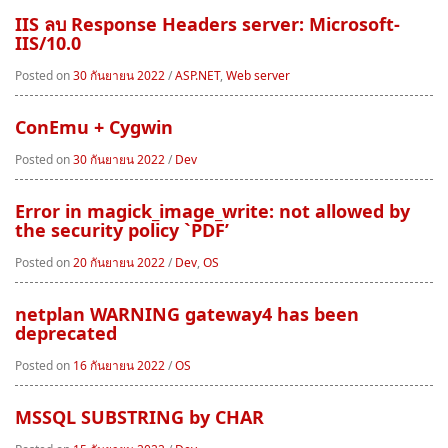
IIS ลบ Response Headers server: Microsoft-
IIS/10.0
Posted on
30 กันยายน 2022
/
ASP.NET
,
Web server
ConEmu + Cygwin
Posted on
30 กันยายน 2022
/
Dev
Error in magick_image_write: not allowed by
the security policy `PDF’
Posted on
20 กันยายน 2022
/
Dev
,
OS
netplan WARNING gateway4 has been
deprecated
Posted on
16 กันยายน 2022
/
OS
MSSQL SUBSTRING by CHAR